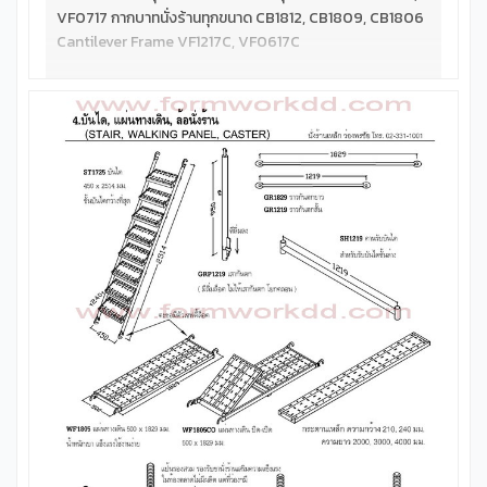
VF0717 กากบาทนั่งร้านทุกขนาด CB1812, CB1809, CB1806
Cantilever Frame VF1217C, VF0617C