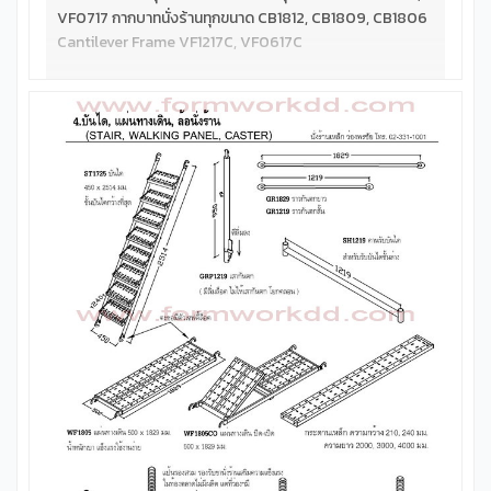
VF0717 กากบาทนั่งร้านทุกขนาด CB1812, CB1809, CB1806
Cantilever Frame VF1217C, VF0617C