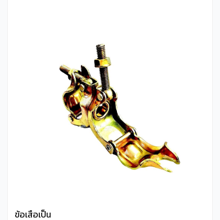
ข้อเสือเป็น